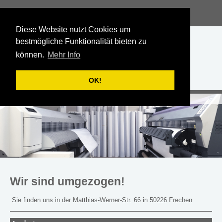
Diese Website nutzt Cookies um
bestmögliche Funktionalität bieten zu
können.
Mehr Info
OK!
Ihr Partner für digitale Großdrucke
Wir sind umgezogen!
Sie finden uns in der Matthias-Werner-Str. 66 in 50226 Frechen